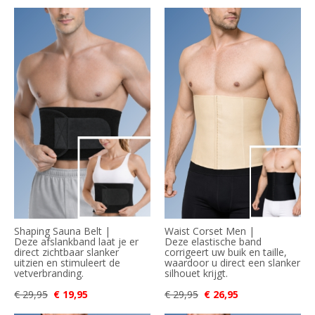
Shaping Sauna Belt |
Waist Corset Men |
Deze afslankband laat je er
Deze elastische band
direct zichtbaar slanker
corrigeert uw buik en taille,
uitzien en stimuleert de
waardoor u direct een slanker
vetverbranding.
silhouet krijgt.
€ 29,95
€ 19,95
€ 29,95
€ 26,95