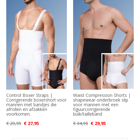
Control Boxer Straps |
Waist Compression Shorts |
Corrigerende boxershort voor
shapewear-onderbroek slip
mannen met bandjes die
voor mannen met een
afrollen en afzakken
figuurcorrigerende
voorkomen.
buik/tailleband
€ 29,95
€ 27,95
€ 34,95
€ 29,95