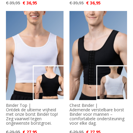
€ 39,95
€ 36,95
€ 39,95
€ 36,95
Binder Top |
Chest Binder |
Ontdek de ultieme vrijheid
Ademende verstelbare borst
met onze borst Binder top!
Binder voor mannen –
Zeg vaarwel tegen
comfortabele ondersteuning
ongewenste borstgroei.
voor elke dag.
€ 29,95
€ 27,95
€ 29,95
€ 27,95