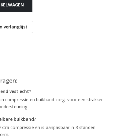
NKELWAGEN
 verlanglijst
vragen:
rend vest echt?
van compressie en buikband zorgt voor een strakker
ondersteuning.
elbare buikband?
extra compressie en is aanpasbaar in 3 standen
vorm.