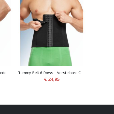
Body Shaper Shorts – Corrigerende Onderbroek met extra buikband voor Mannen
Tummy Belt 6 Rows – Verstelbare Corrigerende Buikband voor Mannen
€ 24,95