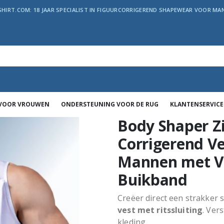
SHIRT.COM: 18 JAAR SPECIALIST IN FIGUURCORRIGEREND SHAPEWEAR VOOR MAN
 VOOR VROUWEN
ONDERSTEUNING VOOR DE RUG
KLANTENSERVICE
Body Shaper Z
Corrigerend Ve
Mannen met V
Buikband
Creëer direct een strakker 
vest met ritssluiting
. Ver
kleding.