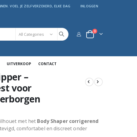
NEN. VOEL JE ZELFVERZEKERD, ELKE DAG
INLOGGEN
producten
0
kar
UITVERKOOP
CONTACT
ipper –
st voor
erborgen
silhouet met het
Body Shaper corrigerend
stevigd, comfortabel en discreet onder