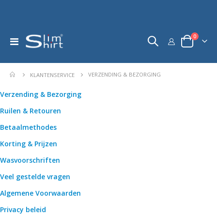
product
0
Toggle
kar
Nav
VERZENDING & BEZORGING
KLANTENSERVICE
Verzending & Bezorging
Ruilen & Retouren
Betaalmethodes
Korting & Prijzen
Wasvoorschriften
Veel gestelde vragen
Algemene Voorwaarden
Privacy beleid