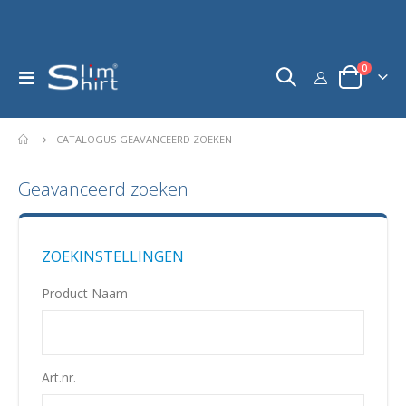
product
0
Toggle
kar
Nav
CATALOGUS GEAVANCEERD ZOEKEN
Geavanceerd zoeken
ZOEKINSTELLINGEN
Product Naam
Art.nr.