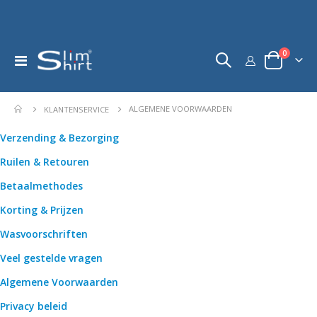
product
0
Toggle
kar
Nav
ALGEMENE VOORWAARDEN
KLANTENSERVICE
Verzending & Bezorging
Ruilen & Retouren
Betaalmethodes
Korting & Prijzen
Wasvoorschriften
Veel gestelde vragen
Algemene Voorwaarden
Privacy beleid