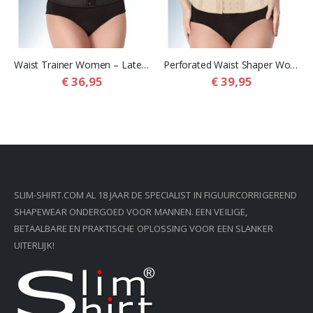
Waist Trainer Women – Latex Korset Buikband voor Vrouwen
Perforated Waist Shaper Women – Geperforeerde Corrigerende Buikband voor vrouwen
€ 36,95
€ 39,95
SLIM-SHIRT.COM AL 18 JAAR DE SPECIALIST IN FIGUURCORRIGEREND
SHAPEWEAR ONDERGOED VOOR MANNEN. EEN VEILIGE,
BETAALBARE EN PRAKTISCHE OPLOSSING VOOR EEN SLANKER
UITERLIJK!