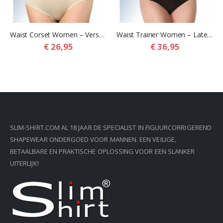
Waist Corset Women – Verstelbare Corrigerende Taille Buik Korset Band
Waist Trainer Women – Latex Korset Buikband voor Vrouwen
€ 26,95
€ 36,95
SLIM-SHIRT.COM AL 18 JAAR DE SPECIALIST IN FIGUURCORRIGEREND
SHAPEWEAR ONDERGOED VOOR MANNEN. EEN VEILIGE,
BETAALBARE EN PRAKTISCHE OPLOSSING VOOR EEN SLANKER
UITERLIJK!