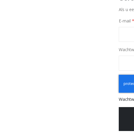
Als u e
E-mail
Wachtw
Wachtw