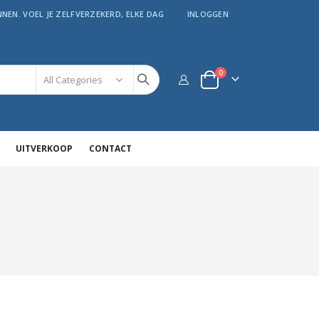
NEN. VOEL JE ZELFVERZEKERD, ELKE DAG
INLOGGEN
producten
0
kar
UITVERKOOP
CONTACT