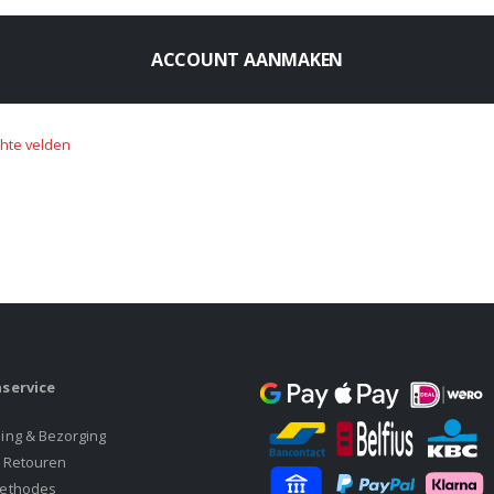
ACCOUNT AANMAKEN
service
ing & Bezorging
& Retouren
ethodes