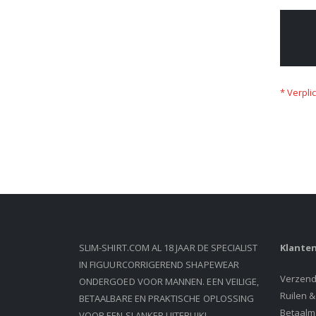
SLIM-SHIRT.COM AL 18 JAAR DE SPECIALIST
Klanten
IN FIGUURCORRIGEREND SHAPEWEAR
Verzend
ONDERGOED VOOR MANNEN. EEN VEILIGE,
Ruilen 
BETAALBARE EN PRAKTISCHE OPLOSSING
Betaalm
VOOR EEN SLANKER UITERLIJK!