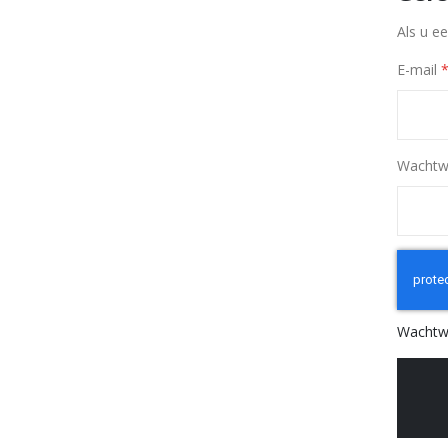
Als u e
E-mail
Wachtw
Wachtw