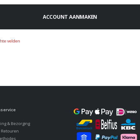
ACCOUNT AANMAKEN
service
ing & Bezorging
& Retouren
ethodes