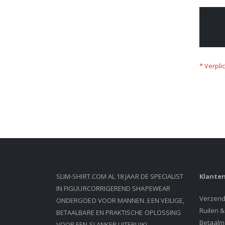
SLIM-SHIRT.COM AL 18 JAAR DE SPECIALIST
Klanten
IN FIGUURCORRIGEREND SHAPEWEAR
Verzend
ONDERGOED VOOR MANNEN. EEN VEILIGE,
Ruilen 
BETAALBARE EN PRAKTISCHE OPLOSSING
Betaalm
VOOR EEN SLANKER UITERLIJK!