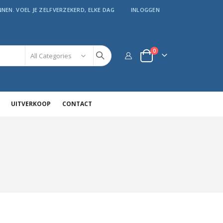
NEN. VOEL JE ZELFVERZEKERD, ELKE DAG
INLOGGEN
producten
0
kar
UITVERKOOP
CONTACT