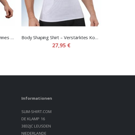
Laser Cut Shapewear Shirt – Dünnes Kompressionsshirt mit Flachen Nähten für Herren
Body Shaping Shirt – Verstärktes Kompressions shapewear shirt für Herren
27,95 €
Informationen
SLIM-SHIRT.COM
DE KLAMP 16
3832JC LEUSDEN
NIEDERLANDE