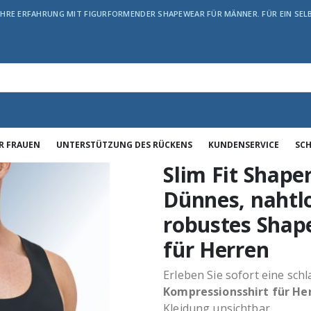
JAHRE ERFAHRUNG MIT FIGURFORMENDER SHAPEWEAR FÜR MÄNNER. FÜR EIN SE
R FRAUEN
UNTERSTÜTZUNG DES RÜCKENS
KUNDENSERVICE
SC
Slim Fit Shaper
Dünnes, nahtlo
robustes Shap
für Herren
Erleben Sie sofort eine sch
Kompressionsshirt für He
Kleidung unsichtbar.