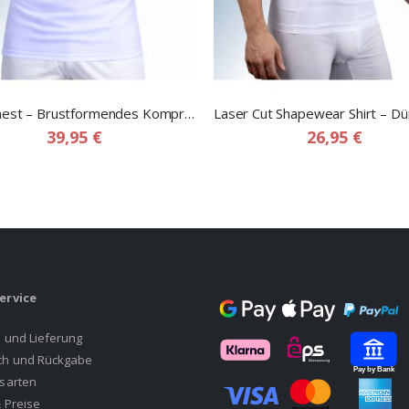
Tank Chest – Brustformendes Kompressions hemd für Herren
39,95 €
26,95 €
ervice
 und Lieferung
h und Rückgabe
sarten
 Preise