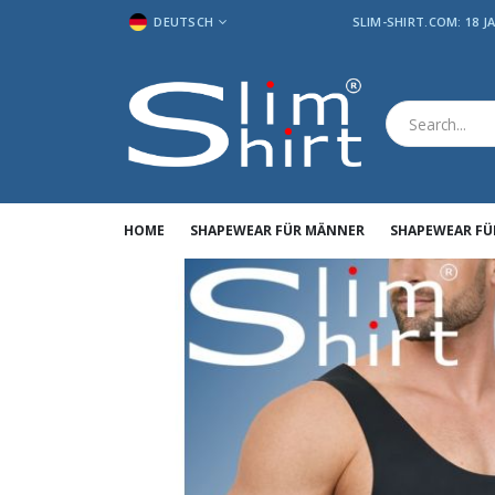
SPRACHE
DEUTSCH
SLIM-SHIRT.COM: 18 
HOME
SHAPEWEAR FÜR MÄNNER
SHAPEWEAR FÜ
Zum
Zum
Ende
Anfang
der
der
Bildergalerie
Bildergalerie
springen
springen