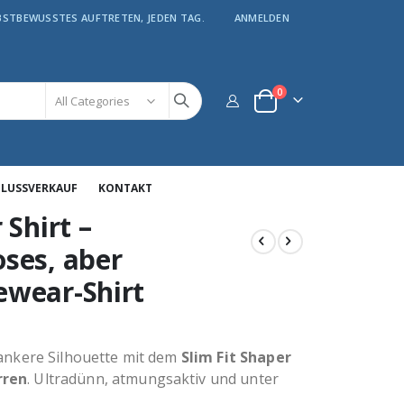
LBSTBEWUSSTES AUFTRETEN, JEDEN TAG.
ANMELDEN
Artikel
0
Warenkorb
HLUSSVERKAUF
KONTAKT
 Shirt –
ses, aber
ewear-Shirt
lankere Silhouette mit dem
Slim Fit Shaper
rren
. Ultradünn, atmungsaktiv und unter