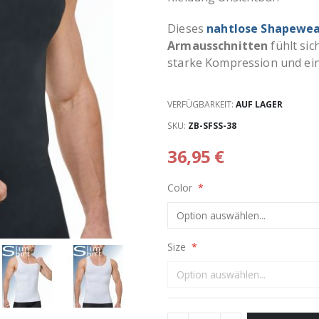
Dieses
nahtlose Shapewe
Armausschnitten
fühlt sic
starke Kompression und eine
VERFÜGBARKEIT:
AUF LAGER
SKU
ZB-SFSS-38
36,95 €
Color
Size