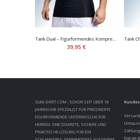
Tank Dual – Figurformendes Kompressionsshirt für Herren
39,95 €
SLIM-SHIRT.COM - SCHON SEIT ÜBER 18
Kundes
JAHREN IHR SPEZIALIST FÜR PREISWERTE
Versand
FIGURFORMENDE UNTERWÄSCHE FÜR
Umtausc
HERREN. EINE DISKRETE, SICHERE UND
Zahlung
PRAKTISCHE LÖSUNG FÜR EIN
Rabatt &
SCHLANKERES, DEFINIERTERES AUSSEHEN!