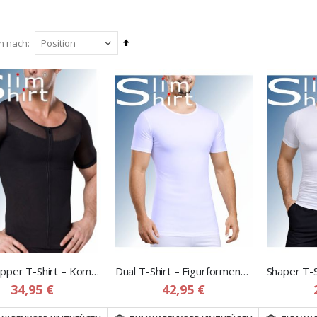
In
en nach
absteigender
Reihenfolge
Body Zipper T-Shirt – Kompressions Shapewear T-Shirt Weste für Herren
Dual T-Shirt – Figurformendes Kompressions t-shirt für Herren
34,95 €
42,95 €