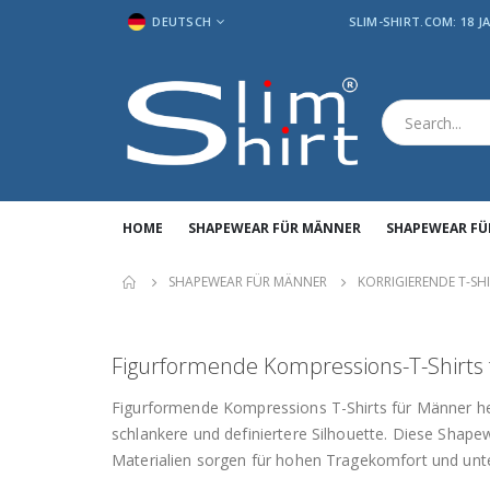
SPRACHE
DEUTSCH
SLIM-SHIRT.COM: 18 
HOME
SHAPEWEAR FÜR MÄNNER
SHAPEWEAR FÜ
SHAPEWEAR FÜR MÄNNER
KORRIGIERENDE T-SH
Figurformende Kompressions-T-Shirts
Figurformende Kompressions T-Shirts für Männer he
schlankere und definiertere Silhouette. Diese Shape
Materialien sorgen für hohen Tragekomfort und unte