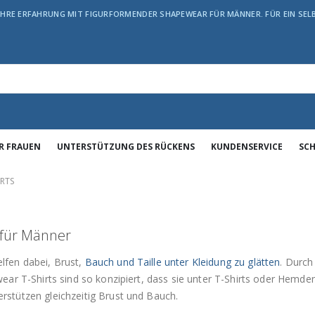
JAHRE ERFAHRUNG MIT FIGURFORMENDER SHAPEWEAR FÜR MÄNNER. FÜR EIN SE
R FRAUEN
UNTERSTÜTZUNG DES RÜCKENS
KUNDENSERVICE
SC
IRTS
 für Männer
lfen dabei, Brust,
Bauch und Taille unter Kleidung zu glätten
. Durch
wear T-Shirts sind so konzipiert, dass sie unter T-Shirts oder Hemd
rstützen gleichzeitig Brust und Bauch.