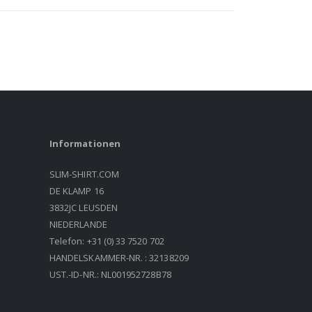
Informationen
SLIM-SHIRT.COM
DE KLAMP 16
3832JC LEUSDEN
NIEDERLANDE
Telefon: +31 (0) 33 7520 702
HANDELSKAMMER-NR. : 32138209
UST.-ID-NR.: NL001952728B78