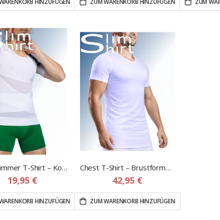
WARENKORB HINZUFÜGEN
ZUM WARENKORB HINZUFÜGEN
ZUM WAR
Body Slimmer T-Shirt – Kompressionsshirt Herren zur Figurformung
Chest T-Shirt – Brustformendes Kompressions T-Shirt für Herren
19,95 €
42,95 €
WARENKORB HINZUFÜGEN
ZUM WARENKORB HINZUFÜGEN