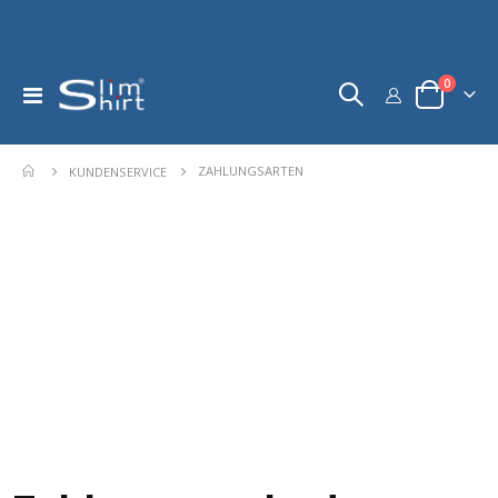
Artikel
0
Navigation
Warenkorb
umschalten
ZAHLUNGSARTEN
KUNDENSERVICE