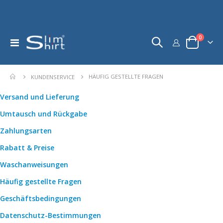
Artikel
0
Navigation
Warenkorb
umschalten
HÄUFIG GESTELLTE FRAGEN
KUNDENSERVICE
Versand und Lieferung
Umtausch und Rückgabe
Zahlungsarten
Rabatt & Preise
Waschanweisungen
Häufig gestellte Fragen
Geschäftsbedingungen
Datenschutz-Bestimmungen