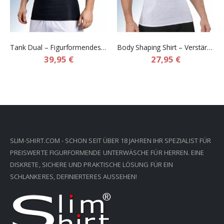
Tank Dual – Figurformendes Kompressionsshirt für Herren
Body Shaping Shirt – Verstärktes Kompressions shapewear shirt für Herren
39,95 €
27,95 €
SLIM-SHIRT.COM - SCHON SEIT ÜBER 18 JAHREN IHR SPEZIALIST FÜR
PREISWERTE FIGURFORMENDE UNTERWÄSCHE FÜR HERREN. EINE
DISKRETE, SICHERE UND PRAKTISCHE LÖSUNG FÜR EIN
SCHLANKERES, DEFINIERTERES AUSSEHEN!