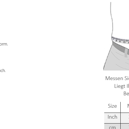
form.
ch.