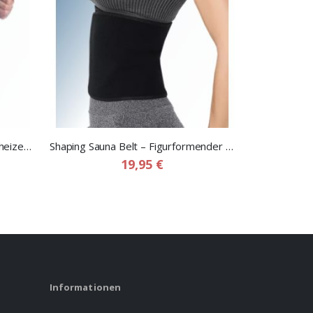
Tourmaline Back Brace – Selbstheizende Rückenstütze mit Wärmeelement
Shaping Sauna Belt – Figurformender Sauna Gürtel für Frauen
19,95 €
Informationen