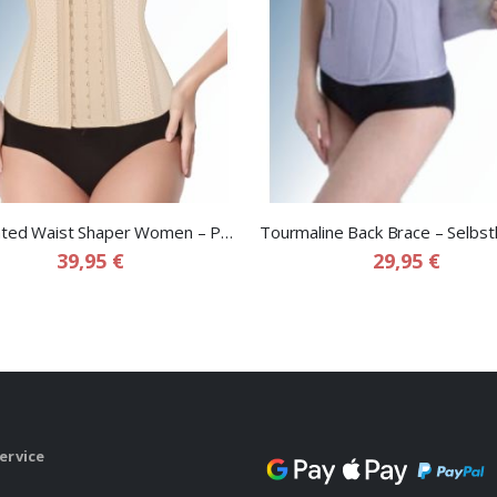
Perforated Waist Shaper Women – Perforierter Kompressionsgürtel für Frauen
39,95 €
29,95 €
ervice