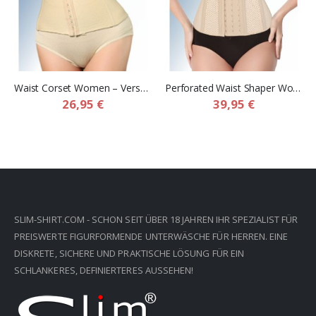
Waist Corset Women – Verstellbares Bauch Korsett für Damen
Perforated Waist Shaper Women – Perforierter Kompressionsgürtel für Frauen
26,95 €
39,95 €
SLIM-SHIRT.COM - SCHON SEIT ÜBER 18 JAHREN IHR SPEZIALIST FÜR
PREISWERTE FIGURFORMENDE UNTERWÄSCHE FÜR HERREN. EINE
DISKRETE, SICHERE UND PRAKTISCHE LÖSUNG FÜR EIN
SCHLANKERES, DEFINIERTERES AUSSEHEN!