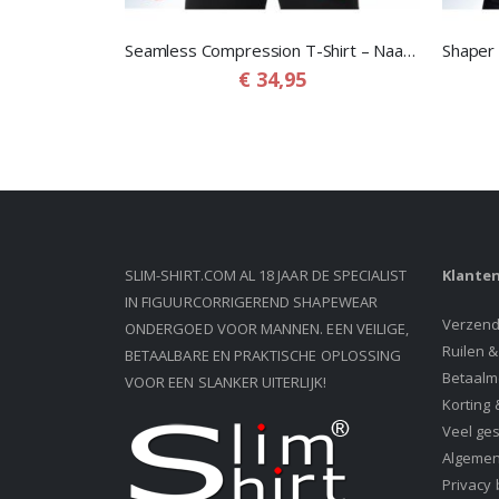
Seamless Compression T-Shirt – Naadloos Corrigerend Shapewear T-Shirt voor Mannen
€ 34,95
SLIM-SHIRT.COM AL 18 JAAR DE SPECIALIST
Klanten
IN FIGUURCORRIGEREND SHAPEWEAR
Verzend
ONDERGOED VOOR MANNEN. EEN VEILIGE,
Ruilen 
BETAALBARE EN PRAKTISCHE OPLOSSING
Betaalm
VOOR EEN SLANKER UITERLIJK!
Korting 
Veel ge
Algeme
Privacy 