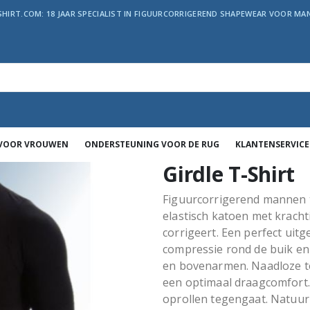
SHIRT.COM: 18 JAAR SPECIALIST IN FIGUURCORRIGEREND SHAPEWEAR VOOR MAN
 VOOR VROUWEN
ONDERSTEUNING VOOR DE RUG
KLANTENSERVICE
Girdle T-Shirt
Figuurcorrigerend mannen 
elastisch katoen met kracht
corrigeert. Een perfect uit
compressie rond de buik en 
en bovenarmen. Naadloze t
een optimaal draagcomfort. 
oprollen tegengaat. Natuurl