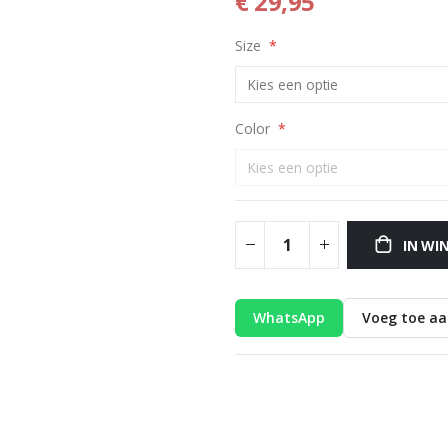
€ 29,95
Size
Color
IN WI
WhatsApp
Voeg toe aan