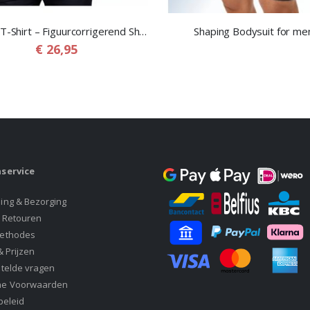
Shaper T-Shirt – Figuurcorrigerend Shapewear T-Shirt voor Mannen
Shaping Bodysuit for me
€ 26,95
service
ing & Bezorging
& Retouren
ethodes
& Prijzen
stelde vragen
ne Voorwaarden
beleid