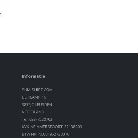
n
Informatie
SLIM-SHIRT.COM
DE KLAMP 16
3832JC LEUSDEN
NEDERLAND
Tel: 033-7520702
KVK-NR AMERSFOORT: 32138209
BTW NR. NL001952728B78