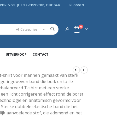
NEN. VOEL JE ZELFVERZEKERD, ELKE DAG
INLOGGEN
producten
0
kar
UITVERKOOP
CONTACT
t-shirt voor mannen gemaakt van sterk
ige ingeweven band die buik en taille
gebalanceerd T-shirt met een sterke
een licht corrigerend effect rond de borst
echnologie en anatomisch gevormd voor
Sterke dubbele elastische band die het
ijk aanvoelende stof, die ademend en het